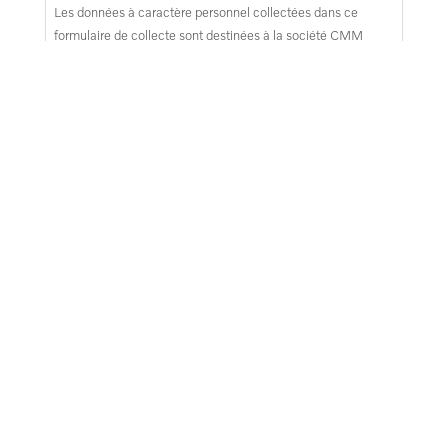
Les données à caractère personnel collectées dans ce
formulaire de collecte sont destinées à la société CMM
AUTOMOBILES dont le siège social est situé au 4 chemin
grand canal, 97490 Ste Clotilde. Tous les champs marqués
d’un astérisque sont obligatoires aux fins de traiter votre
demande. Dans le cas contraire, CMM AUTOMOBILES
pourrait ne pas être en mesure de fournir le service demandé
comme indiqué ci-dessus. Sous réserve de votre
consentement lorsque requis, vous pouvez recevoir des
renseignements sur les offres, les nouvelles et les
événements (newsletters, invitations et autres publications)
de CMM AUTOMOBILES, de ses filiales ou de ses
partenaires.